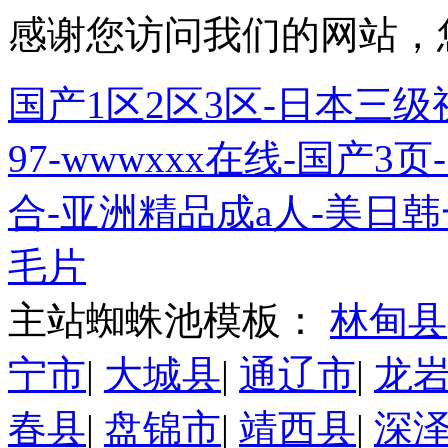
感谢您访问我们的网站，
国产1区2区3区-日本三级
97-wwwxxx在线-国产
合-亚洲精品成a人-美日韩
毛片
主站蜘蛛池模板：
林甸县
宁市
|
大城县
|
通辽市
|
龙
春县
|
盘锦市
|
靖西县
|
深