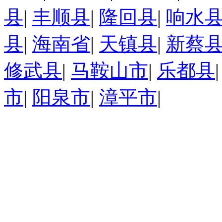
县
|
丰顺县
|
隆回县
|
响水
县
|
海南省
|
天镇县
|
新蔡
修武县
|
马鞍山市
|
乐都县
市
|
阳泉市
|
漳平市
|