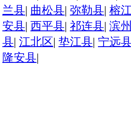
兰县
|
曲松县
|
弥勒县
|
榕
安县
|
西平县
|
祁连县
|
滨
县
|
江北区
|
垫江县
|
宁远
隆安县
|