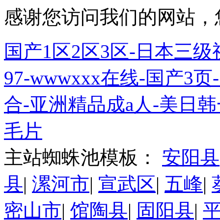
感谢您访问我们的网站，
国产1区2区3区-日本三级
97-wwwxxx在线-国产
合-亚洲精品成a人-美日韩
毛片
主站蜘蛛池模板：
安阳县
县
|
漯河市
|
宣武区
|
五峰
|
密山市
|
馆陶县
|
固阳县
|